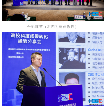
合影环节（右四为刘佳教授
）