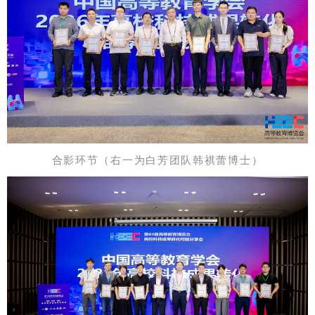
合影环节（右一为白芳团队
韩祺蕾博士
）