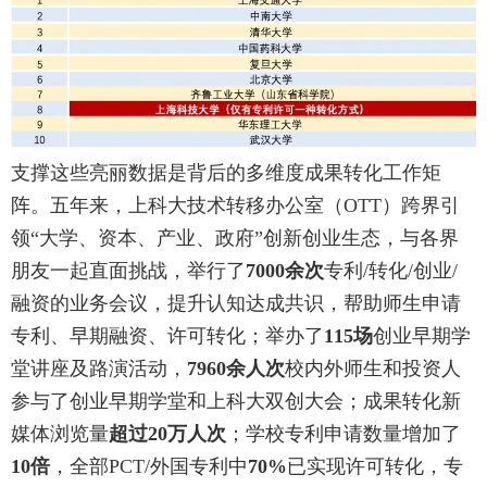
支撑这些亮丽数据是背后的多维度成果转化工作矩
阵。五年来，上科大技术转移办公室（OTT）跨界引
领“大学、资本、产业、政府”创新创业生态，与各界
朋友一起直面挑战，举行了
7000余次
专利/转化/创业/
融资的业务会议，提升认知达成共识，帮助师生申请
专利、早期融资、许可转化；举办了
115场
创业早期学
堂讲座及路演活动，
7960余人次
校内外师生和投资人
参与了创业早期学堂和上科大双创大会；成果转化新
媒体浏览量
超过20万人次
；学校专利申请数量增加了
10倍
，全部PCT/外国专利中
70%
已实现许可转化，专