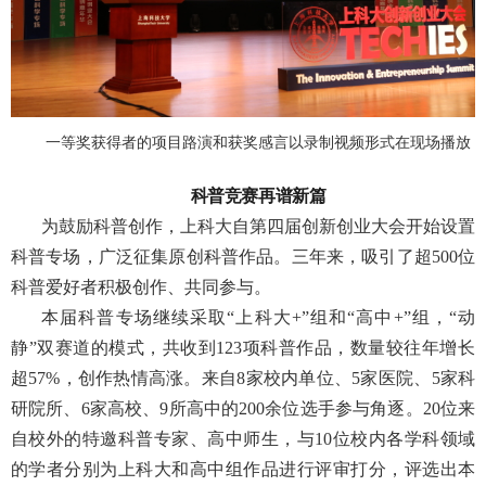
一等奖获得者的项目路演和获奖感言以录制视频形式在现场播放
科普竞赛再谱新篇
为鼓励科普创作，上科大自第四届创新创业大会开始设置
科普专场，广泛征集原创科普作品。三年来，吸引了超
500
位
科普爱好者积极创作、共同参与。
本届科普专场继续采取“上科大
+”
组和“高中
+”
组，“动
静”双赛道的模式，共收到
123
项科普作品，数量较往年增长
超
57%
，创作热情高涨。来自
8
家校内单位、
5
家医院、
5
家科
研院所、
6
家高校、
9
所高中的
200
余位选手参与角逐。
20
位来
自校外的特邀科普专家、高中师生，与
10
位校内各学科领域
的学者分别为上科大和高中组作品进行评审打分，评选出本