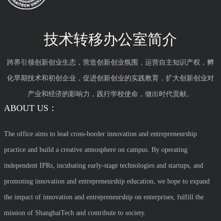
技术转移办公室简介
跨界引领创新创业生态，营造创新创业氛围，运营自主知识产权，孵
化早期技术和初创企业，促进创新创业的实践教育，扩大创新创业对
产业和经济的影响力，践行学校使命，做出时代贡献。
ABOUT US：
The office aims to lead cross-border innovation and entrepreneurship
practice and build a creative atmosphere on campus. By operating
independent IPRs, incubating early-stage technologies and startups, and
promoting innovation and entrepreneurship education, we hope to expand
the impact of innovation and entrepreneurship on enterprises, fulfill the
mission of ShanghaiTech and contribute to society.