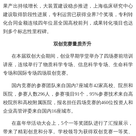
果产出持续增长，大装置建设稳步推进，上海临床研究中心
建设取得阶段性进展，专利运营已获得业界
7
个奖项，专利转
化合同金额连续四年位居全国高校前列，成果转化项目也达
到多个标志性里程碑。
双创竞赛量质齐升
在本届双创大会期间，创业早期学堂举办了四场赛前培训
讲座，连续举行了物质科学专场、信息科学专场、生命科学
专场和国际专场四场双创竞赛。
国内竞赛的参赛团队来自国内
7
座城市
42
家高校、院所和
医院，参赛人数
296
人，参赛项目
91
个，
95%
参赛技术来自高
校院所和高校附属医院，报名担任四场竞赛的
460
位投资人和
企业高管评委来自国内
16
座城市。
在嘉年华活动大会上，
5
个一等奖团队进行了汇报展示，
带来了精彩创意和分享。学校领导为获得双创竞赛一等奖、