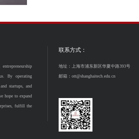
联系方式：
 entrepreneurship
地址：上海市浦东新区华夏中路393号
us. By operating
邮箱：ott@shanghaitech.edu.cn
 and startups, and
we hope to expand
rises, fulfill the