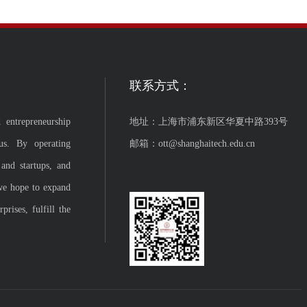
联系方式：
 entrepreneurship
地址：上海市浦东新区华夏中路393号
us. By operating
邮箱：ott@shanghaitech.edu.cn
 and startups, and
we hope to expand
rises, fulfill the