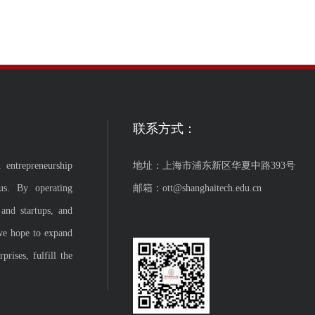
联系方式：
 entrepreneurship
地址：上海市浦东新区华夏中路393号
us. By operating
邮箱：ott@shanghaitech.edu.cn
 and startups, and
we hope to expand
rises, fulfill the