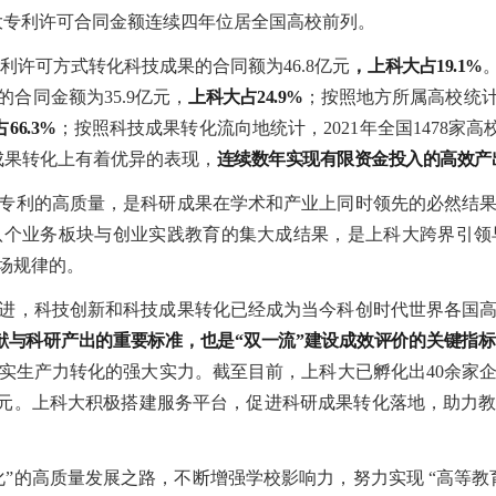
大专利许可合同金额连续四年位居全国高校前列。
专利许可方式转化科技成果的合同额为46.8亿元
，上科大占19.1%
合同金额为35.9亿元，
上科大占24.9%
；按照地方所属高校统
66.3%
；按照科技成果转化流向地统计，2021年全国1478家
成果转化上有着优异的表现，
连续数年实现有限资金投入的高效产
专利的高质量，是科研成果在学术和产业上同时领先的必然结
八个业务板块与创业实践教育的集大成结果，是上科大跨界引
场规律的。
进，科技创新和科技成果转化已经成为当今科创时代世界各国
献与科研产出的重要标准，也是“双一流”建设成效评价的关键指
实生产力转化的强大实力。截至目前，上科大已孵化出40余家企
0亿元。上科大积极搭建服务平台，促进科研成果转化落地，助力
化”的高质量发展之路，不断增强学校影响力，努力实现 “高等