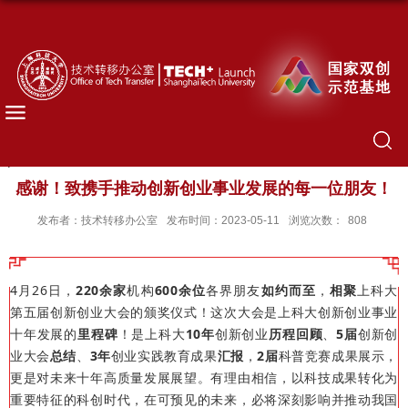
感谢！致携手推动创新创业事业发展的每一位朋友！
发布者：技术转移办公室
发布时间：2023-05-11
浏览次数：
808
4月26日，
220余家
机构
600余位
各界朋友
如约而至
，
相聚
上科大
第五届创新创业大会的颁奖仪式！这次大会是上科大创新创业事业
十年发展的
里程碑
！是上科大
10年
创新创业
历程回顾
、
5届
创新创
业大会
总结
、
3年
创业实践教育成果
汇报
，
2届
科普竞赛成果展示，
更是对未来十年高质量发展展望。有理由相信，以科技成果转化为
重要特征的科创时代，在可预见的未来，必将深刻影响并推动我国