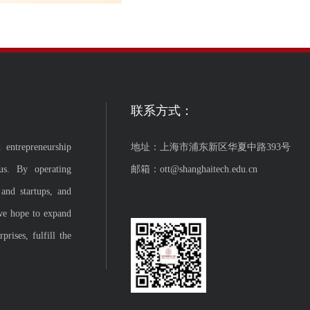
联系方式：
 entrepreneurship
地址：上海市浦东新区华夏中路393号
us. By operating
邮箱：ott@shanghaitech.edu.cn
 and startups, and
we hope to expand
rises, fulfill the