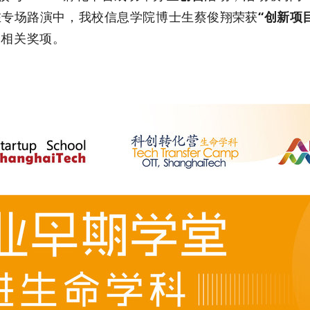
在
专场路演中，我校信息学院博士生
蔡俊翔
荣获
“创新项
会相关奖项。
！