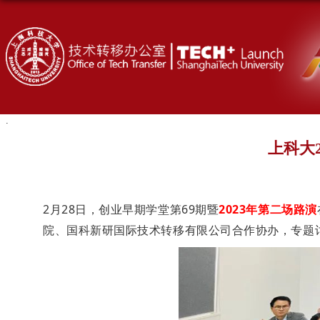
上科大
2
月
28
日，
创业早期学堂第
69
期暨
2023
年第二场路演
院、国科新研国际技术转移有限公司合作协办
，专题