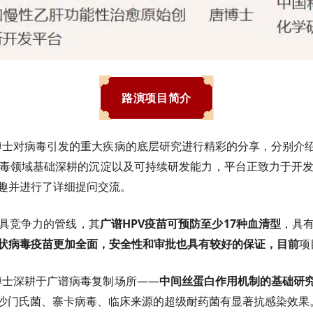
路演项目简介
博士对病毒引发的重大疾病的底层研究进行精彩的分享，分别介
毒领域基础深耕的沉淀以及可持续研发能力，平台正致力于开
趣并进行了详细提问交流。
具竞争力的管线，其
广谱
HPV
疫苗可预防至少
17
种血清型
，具
状病毒疫苗更加全面，安全性和审批也具有较好的保证，目前
项
博士深耕于广谱病毒复制场所——
中间丝蛋白作用机制的基础研
沙门氏菌、寨卡病毒、临床来源的超级耐药菌有显著抗感染效果