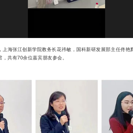
，上海张江创新学院教务长花祎敏，国科新研发展部主任佟艳
君，共有
70
余位嘉宾朋友参会。