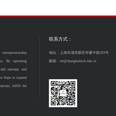
联系方式：
 entrepreneurship
地址：上海市浦东新区华夏中路393号
us. By operating
邮箱：ott@shanghaitech.edu.cn
 and startups, and
we hope to expand
rises, fulfill the