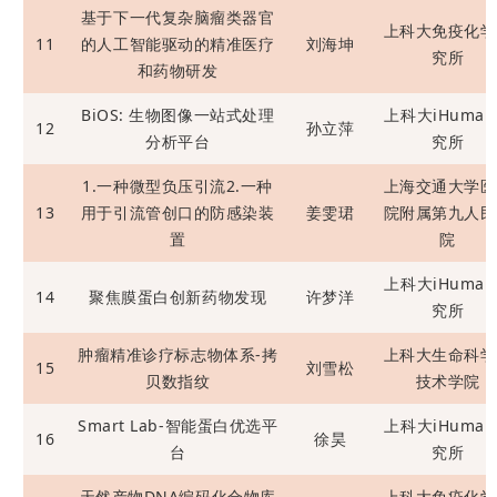
基于下一代复杂脑瘤类器官
上科大免疫化学
11
的人工智能驱动的精准医疗
刘海坤
究所
和药物研发
BiOS: 生物图像一站式处理
上科大iHuma
12
孙立萍
分析平台
究所
1.一种微型负压引流2.一种
上海交通大学医
13
用于引流管创口的防感染装
姜雯珺
院附属第九人民
置
院
上科大iHuma
14
聚焦膜蛋白创新药物发现
许梦洋
究所
肿瘤精准诊疗标志物体系-拷
上科大生命科学
15
刘雪松
贝数指纹
技术学院
Smart Lab-智能蛋白优选平
上科大iHuma
16
徐昊
台
究所
天然产物DNA编码化合物库
上科大免疫化学