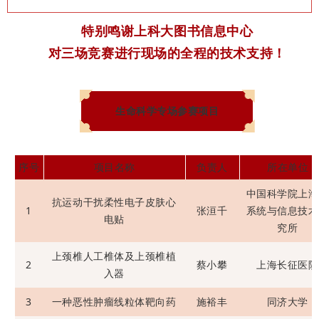
特别鸣谢上科大图书信息中心
对三场竞赛进行现场的全程的技术支持！
生命科学专场参赛项目
序号
项目名称
负责人
所在单位
中国科学院上海
抗运动干扰柔性电子皮肤心
1
张洹千
系统与信息技术
电贴
究所
上颈椎人工椎体及上颈椎植
2
蔡小攀
上海长征医院
入器
3
一种恶性肿瘤线粒体靶向药
施裕丰
同济大学