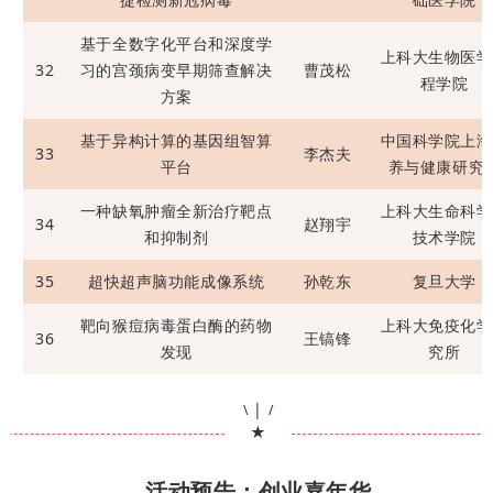
基于全数字化平台和深度学
上科大生物医学
32
习的宫颈病变早期筛查解决
曹茂松
程学院
方案
基于异构计算的基因组智算
中国科学院上海
33
李杰夫
平台
养与健康研究
一种缺氧肿瘤全新治疗靶点
上科大生命科学
34
赵翔宇
和抑制剂
技术学院
35
超快超声脑功能成像系统
孙乾东
复旦大学
靶向猴痘病毒蛋白酶的药物
上科大免疫化学
36
王镐锋
发现
究所
|
\
/
★
活动预告：创业嘉年华