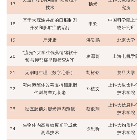
17
杨光
技术
究所
基于大蒜油共晶的口服制剂
中国科学院上海
18
申欢
开发和肥胖症的治疗
物研究所
19
牙牙康
洪昊鹏
北京大学
“流光”-大学生低落情绪软干
20
凌源蔚
上海电机学院
预与抑郁症早期筛查APP
21
无创电生理（数字心脏）
胡树铭
复旦大学
靶向溶酶体改善支持细胞脂
上科大生命科学
22
邓植文
代谢与睾丸衰老
技术学院
上科大信息科学
23
经直肠前列腺光声内窥镜
蔡俊翔
技术学院
生物体内高灵敏度光学成像
上科大物质科学
24
徐思昕
测温技术
技术学院