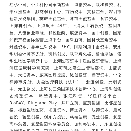
红杉中国、中关村协同创新基金、博裕资本、联和投资、礼
来亚洲基金、默克创新中心、万物资本、真格基金、深圳市
创新投资集团、英诺天使基金、薄荷天使基金、君联资本、
上海科创办、上海航天149厂、上海火山石投资、基因科
技、八谦创业赋能、和径医药、痕迹资本、国中创投、国家
知识产权国际运营上海平台、国科新研、国科长三角资本、
丹麓资本、鼎丰生科资本、SHC、阿斯利康中金资本、安永
华明会计师事务所、凯风创投、联育孵化器、鲁信厚远、诺
华生物医学研究中心、上海医芯资本｜泛皓投资管理、上海
浦江健康科学研究院、上海凯文隆企业管理咨询、山蓝资
本、天汇资本、威高医疗控股、铱创投资、勤智资本、中伦
律师事务所、执鼎医疗科技（杭州）、源渡创投、元明资
本、元生创投、上海长三角国家技术创新中心、上海科创集
团海望资本、释堃资本、张江科贷、张江药谷平台、
BioBAY、Plug and Play、拜耳医药、宝茂集团、比邻星创
投、标新生物医药、彬复资本、博远资本、辰德资本、晨兴
创投、驰星创投、创东方投资、慈铭健康、恩然创投、复星
高科集团、复星集团科创委员会、伽利略资本、广东复创投
资管理有限公司、国家技术转移东部中心、国悦君安资本、