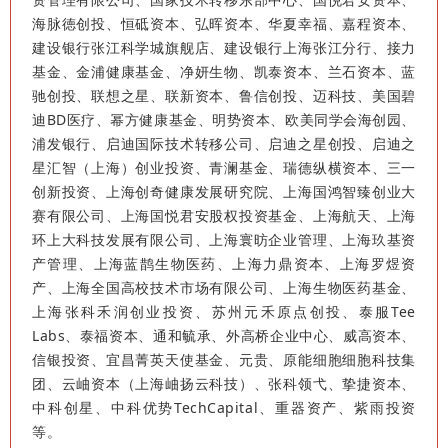
海脉徳创投、恒砥资本、弘晖资本、华夏幸福、嘉程资本、
建设银行张江科学城旗舰店、建设银行上海张江分行、接力
基金、金浦健康基金、净妍生物、凯泰资本、兰石资本、蓝
驰创投、联想之星、联新资本、鲁信创投、迈科技、美国碧
迪BD医疗、幂方健康基金、明势资本、欧美同学会海创园、
浦发银行、启迪国际技术转移公司、启迪之星创投、启迪之
星汇智（上海）创业投资、青澜基金、瑞德纵横资本、三一
创新投资、上海创奇健康发展研究院、上海国鸿智臻创业大
赛有限公司、上海国悦君安股权投资基金、上海航天、上海
环上大科技发展有限公司、上海寰昉企业管理、上海玖基资
产管理、上海蓝鹊生物医药、上海力鼎资本、上海罗煜资
产、上海全国高校技术市场有限公司、上海生物医药基金、
上海张科禾润创业投资、苏州元禾原点创投、泰服Tee
Labs、泰福资本、通和毓承、外高桥企业中心、威高资本、
信银投资、宜昌菁英天使基金、元贵、原能细胞细胞科技集
团、云岫资本（上海岫扬云科技）、张科领弋、挚捷资本、
中科创星、中科优势TechCapital、重器资产、紫雨投资
等。