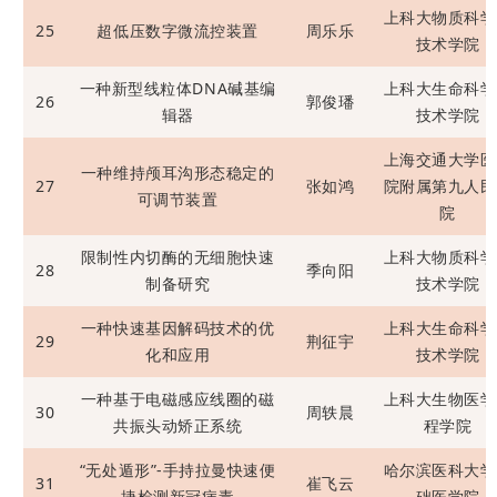
上科大物质科学
25
超低压数字微流控装置
周乐乐
技术学院
一种新型线粒体DNA碱基编
上科大生命科学
26
郭俊璠
辑器
技术学院
上海交通大学医
一种维持颅耳沟形态稳定的
27
张如鸿
院附属第九人民
可调节装置
院
限制性内切酶的无细胞快速
上科大物质科学
28
季向阳
制备研究
技术学院
一种快速基因解码技术的优
上科大生命科学
29
荆征宇
化和应用
技术学院
一种基于电磁感应线圈的磁
上科大生物医学
30
周轶晨
共振头动矫正系统
程学院
“无处遁形”-手持拉曼快速便
哈尔滨医科大学
31
崔飞云
捷检测新冠病毒
础医学院