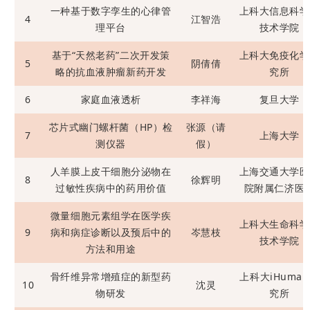
一种基于数字孪生的心律管
上科大信息科学
4
江智浩
理平台
技术学院
基于“天然老药”二次开发策
上科大免疫化学
5
阴倩倩
略的抗血液肿瘤新药开发
究所
6
家庭血液透析
李祥海
复旦大学
芯片式幽门螺杆菌（HP）检
张源（请
7
上海大学
测仪器
假）
人羊膜上皮干细胞分泌物在
上海交通大学医
8
徐辉明
过敏性疾病中的药用价值
院附属仁济医
微量细胞元素组学在医学疾
上科大生命科学
9
病和病症诊断以及预后中的
岑慧枝
技术学院
方法和用途
骨纤维异常增殖症的新型药
上科大iHuma
10
沈灵
物研发
究所