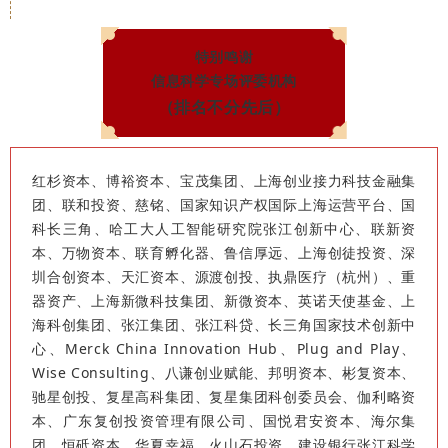
特别鸣谢
信息科学专场评委机构
（排名不分先后）
红杉资本、博裕资本、宝茂集团、上海创业接力科技金融集
团、联和投资、慈铭、国家知识产权国际上海运营平台、国
科长三角、哈工大人工智能研究院张江创新中心、联新资
本、万物资本、联育孵化器、鲁信厚远、上海创徒投资、深
圳合创资本、天汇资本、源渡创投、执鼎医疗（杭州）、重
器资产、上海新微科技集团、新微资本、英诺天使基金、上
海科创集团、张江集团、张江科贷、长三角国家技术创新中
心、Merck China Innovation Hub、Plug and Play、
Wise Consulting、八谦创业赋能、邦明资本、彬复资本、
驰星创投、复星高科集团、复星集团科创委员会、伽利略资
本、广东复创投资管理有限公司、国悦君安资本、海尔集
团、恒砥资本、华夏幸福、火山石投资、建设银行张江科学