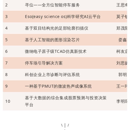
2
寻位——全方位智能停车服务
王思奇
3
Eso(easy science os)科学研究AI云平台
莫子钦
4
基于双目结构光的足部轮廓扫描仪
郑茂阳
5
基于人工智能的图形渲染芯片
娄鑫
6
微纳电子原子级TCAD仿真新技术
柯友启
7
停车场引导解决方案
刘思扬
8
科创企业上市诊断与评估系统
郭明
9
一种基于PMUT的微波热声成像系统
王一玮
基于大数据的综合集成股票预测与投资决策
10
李明琛
平台
|
\
/