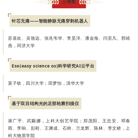
三等奖
针芯无痛——智能静脉无痛穿刺机器人
苏喜欢、吴致远、张兆韦华、李昊洋、潘金海、闫至凡、郭靖
燕，同济大学
Eso(easy science os)科学研究AI云平台
莫子钦，四川大学；田梦怡，清华大学
基于双目结构光的足部轮廓扫描仪
谢广平、武颖娜，上科大创艺学院；郑茂阳、王忠安、邓春
雨、李响、彭程、王渊成、石帅、兰龙辉、陈林、李文峤，上
科大物质学院