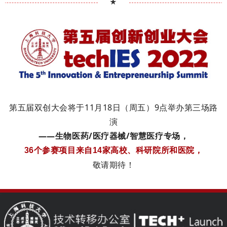
★
第五届双创大会将于
11
月
18
日（周五）
9
点举办第三场路
演
——生物医药
/
医疗器械
/
智慧医疗专场，
36
个参赛项目来自14家高校、科研院所和医院，
敬请期待！