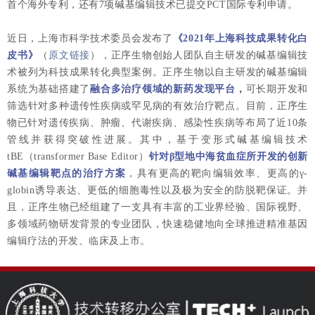
首个海外专利，还有7项碱基编辑技术已提交PCT国际专利申请。
近日，上海市科学技术委员会发布了
《2021年上海科技成果转化白
皮书》
（
原文链接
）
，正序生物创始人团队自主研发的碱基编辑技
术被列为科技成果转化典型案例。
正序生物以自主研发的碱基编辑
系统为基础搭建了
融合多治疗领域的新药发现平台
，
可长期开发和
筛选针对多种遗传性疾病或罕见病的有效治疗靶点
。目前，正序生
物已针对遗传疾病、肿瘤、代谢疾病、感染性疾病等布局了近10条
管线并获得突破性进展。其中，基于变形式碱基编辑技术
tBE（transformer Base Editor）
针对β型地中海贫血症所开发的创新
碱基编辑靶点的治疗方案
，具有更高的靶向编辑效率、更高的γ-
globin诱导表达、更低的细胞毒性以及极为安全的防脱靶保证。并
且
，正序生物已经组建了一支具有丰富的工业界经验、国际视野、
多领域药物研发背景的专业团队，快速稳健地向全球推进精准基因
编辑疗法的开发、临床及上市。