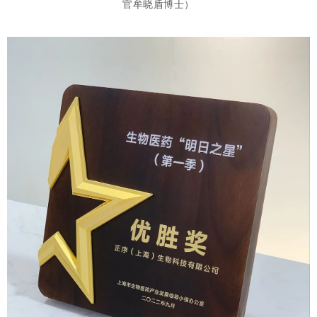
官牟晓盾博士）