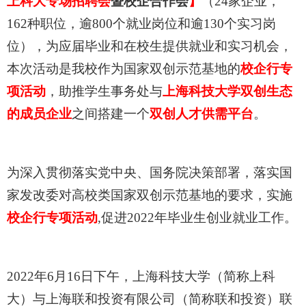
上科大专场招聘会
暨校企合作会
】
（
24
家企业，
162
种职位，逾
800
个就业岗位和逾
130
个实习岗
位），为应届毕业和在校生提供就业和实习机会，
本次活动是我校作为国家双创示范基地的
校企行专
项活动
，助推学生事务处与
上海科技大学双创生态
的成员企业
之间搭建一个
双创人才供需平台
。
为深入贯彻落实党中央、国务院决策部署，落实国
家发改委对高校类国家双创示范基地的要求，实施
校企行专项活动
,
促进
2022
年毕业生创业就业工作。
2022
年
6
月
16
日下午，上海科技大学（简称上科
大）与上海联和投资有限公司（简称联和投资）联