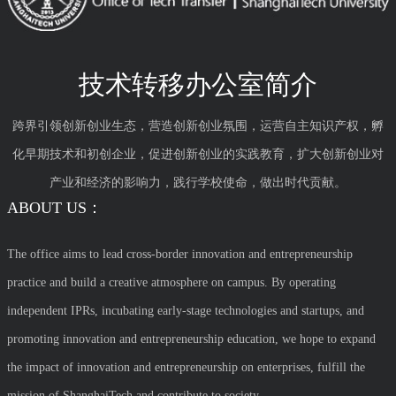
技术转移办公室简介
跨界引领创新创业生态，营造创新创业氛围，运营自主知识产权，孵
化早期技术和初创企业，促进创新创业的实践教育，扩大创新创业对
产业和经济的影响力，践行学校使命，做出时代贡献。
ABOUT US：
The office aims to lead cross-border innovation and entrepreneurship
practice and build a creative atmosphere on campus. By operating
independent IPRs, incubating early-stage technologies and startups, and
promoting innovation and entrepreneurship education, we hope to expand
the impact of innovation and entrepreneurship on enterprises, fulfill the
mission of ShanghaiTech and contribute to society.