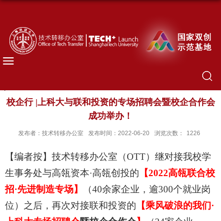
校企行 |上科大与联和投资的专场招聘会暨校企合作会
成功举办！
发布者：技术转移办公室
发布时间：2022-06-20
浏览次数：
1226
【编者按】技术转移办公室（
OTT
）继对接我校学
生事务处与高瓴资本·高瓴创投的
【
2022
高瓴联合校
招·先进制造专场】
（
40
余家企业，逾
300
个就业岗
位）之后，再次对接联和投资的
【乘风破浪的我们·