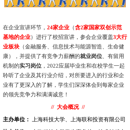
在企业宣讲环节，
24
家企业
（
含
2
家国家双创示范
基地的企业
）进行了校招宣讲，参会企业覆盖
3
大行
业板块
（金融服务、信息技术与能源智造、生命健
康），并
提供了
有竞争力
薪酬的
就业岗位
、有
留用
机制
的
实习岗位
，
2022
应届毕业生和在校学生一起
聆听了企业及其行业介绍，对所要进入的行业和企
业有了更深入的了解，学生们深深体会到每家企业
的领先竞争力和满满诚意！
//
大会概况
//
主办单位：
上海科技大学、上海联和投资有限公司