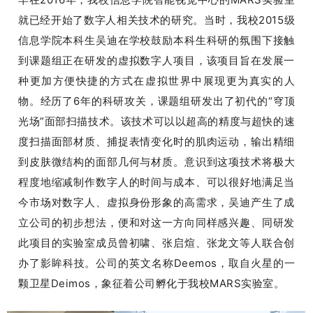
就已经开始了数字人相关技术的研究。
当时，我校2015级
信息学院本科生吴迪在学校鼓励本科生科研的氛围下接触
到课题组正在研发的虚拟数字人项目，该项目旨在发展一
种更加方便快捷的方式在虚拟世界中展现更为真实的人
物。
经历了6年的科研攻关，课题组研发出了初代的“穹顶
光场”面部扫描技术。
该技术可以以超高的精度与超快的速
度扫描面部材质、捕捉表情变化时的肌肉运动，输出精细
到皮肤微结构的面部几何与材质。
意识到这项技术将极大
程度地缩减制作数字人的时间与成本、可以很好地满足当
今市场对数字人、虚拟身份形象的高需求，吴迪产生了成
立公司的初步想法，便和对这一方向同样感兴趣、同研发
此项目的实验室成员曾初啸、张启煊、张龙文等人联合创
办了影眸科技。
公司的英文名称Deemos，取自火星的一
颗卫星Deimos，象征着公司
孵化于
我校MARS实验室。