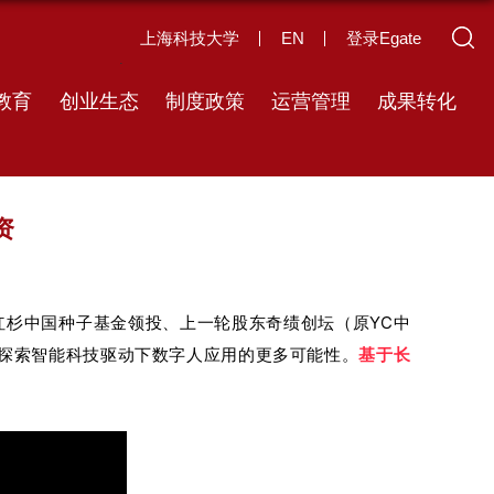
上海科技大学
EN
登录Egate
教育
创业生态
制度政策
运营管理
成果转化
资
由红杉中国种子基金领投、上一轮股东奇绩创坛（原YC中
，探索智能科技驱动下数字人应用的更多可能性。
基于长