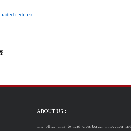
aitech.edu.cn
院
ABOUT US：
The office aims to lead cross-border innovation and