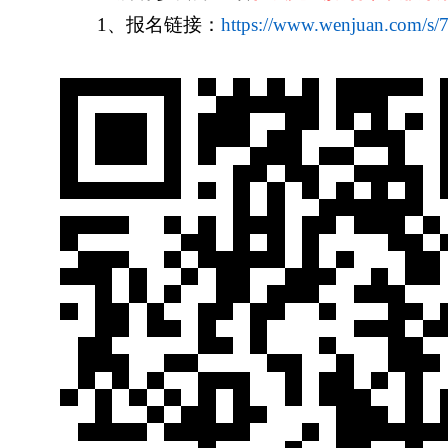
1
、报名链接：
https://www.wenjuan.com/s/