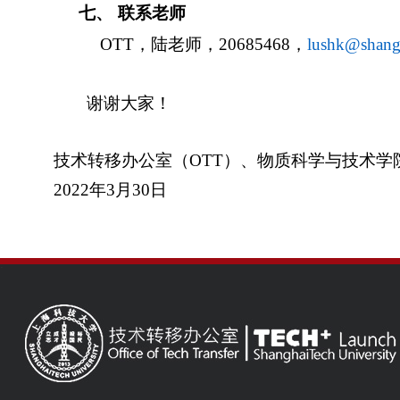
七、
联系老师
OTT
，陆老师，
20685468
，
lushk@shangh
谢谢大家！
技术转移办公室（
OTT
）、物质科学与技术学
2022
年
3
月
30
日