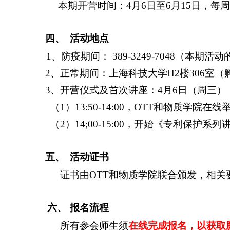
本期开营时间：
4
月
6
日至
6
月
15
日，每周
四、
活动地点
1
、防疫期间：
389-3249-7048
（本期活动
2
、正常期间：上海科技大学
H2
楼
306
室（
3
、开营仪式及首次讲座：
4
月
6
日（周三）
（
1
）
13:50-14:00
，
OTT
和物质学院在线
（
2
）
14;00-15:00
，开始《专利保护系列
五、
活动证书
证书由
OTT
和物质学院联合颁发，相关
六、
报名流程
所有参会师生须
在线完成报名，以获取