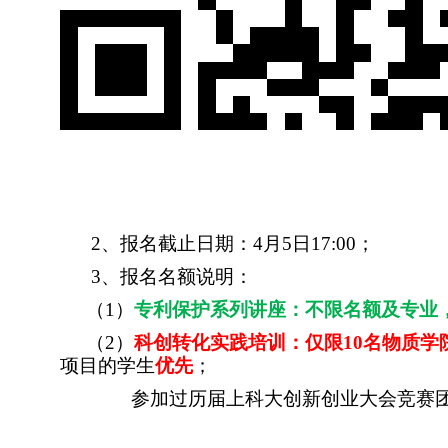
2
、报名截止日期：
4
月
5
日
17:00
；
3
、报名名额说明：
（
1
）
专利保护系列讲座：不限名额及专业
（
2
）
科创转化实践培训：仅限
10
名物质学
项目的学生
优先
；
参加过历届上科大创新创业大会竞赛