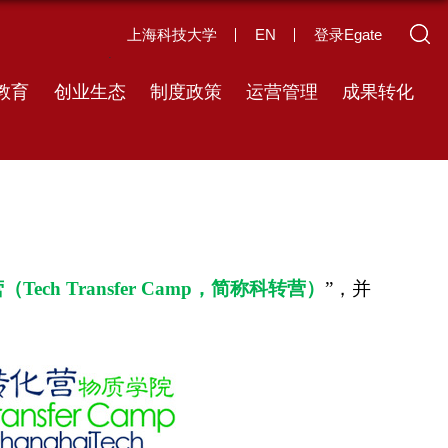
上海科技大学
EN
登录Egate
教育
创业生态
制度政策
运营管理
成果转化
营（
Tech Transfer Camp
，简称科转营）
”，并