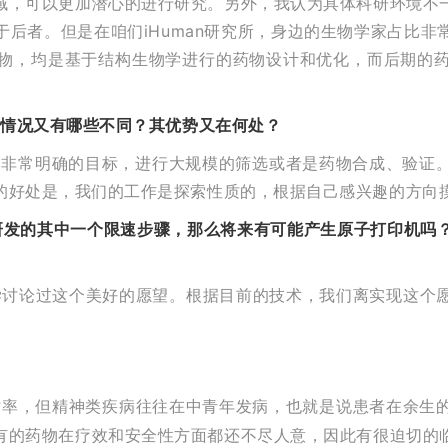
域，可以更加潜心的进行研究。另外，我认为具体科研环境不
后者。但是在咱们iHuman研究所，身边的生物学家占比
物，均是基于结构生物学进行的药物设计和优化，而后期的
个情况又有哪些不同？其优势又在何处？
定非常明确的目标，进行大规模的筛选或者是药物合成、验证
的好处是，我们的工作是探索性质的，根据自己感兴趣的方向
物研发的其中一个限速步骤，那么将来有可能产生原子打印机吗
学讨论过这个美好的愿望。根据目前的技术，我们离实现这个
亡率，但精神类疾病往往在中青年发病，也就是说患者在余生
有的药物在疗效和安全性方面都还不尽人意，因此有很迫切的