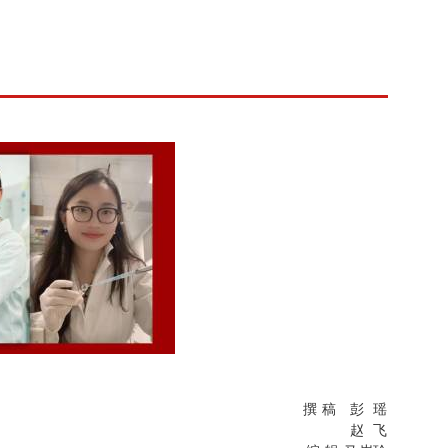
撰 稿 彭 瑶
赵 飞