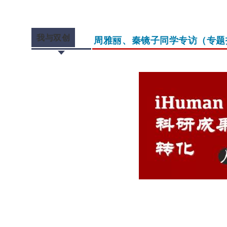
我与双创
周雅丽、秦镜子同学专访（专题