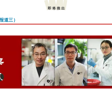
即 将 推 出
报道三）