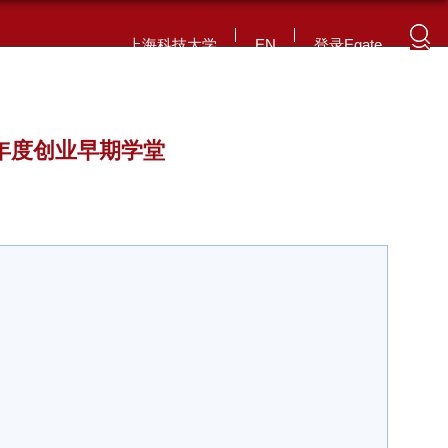
上海科技大学
EN
登录Egate
教育
创业生态
制度政策
运营管理
成果转化
21年度创业早期学堂