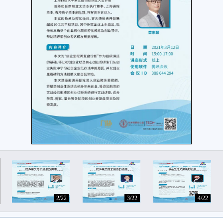
2/22
3/22
4/22