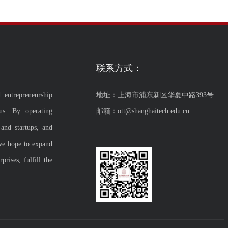
联系方式：
 entrepreneurship
地址：上海市浦东新区华夏中路393号
us. By operating
邮箱：ott@shanghaitech.edu.cn
 and startups, and
we hope to expand
rises, fulfill the