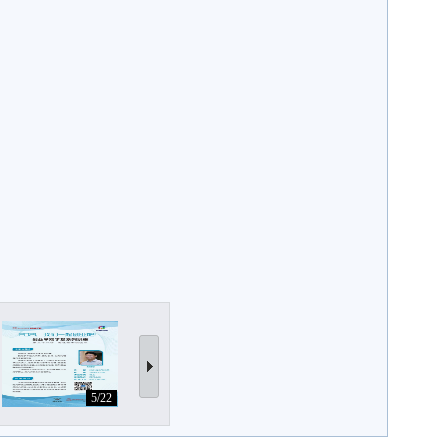
5/22
6/22
7/22